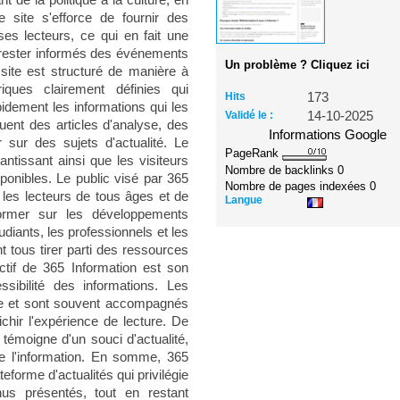
 de la politique à la culture, en
 site s'efforce de fournir des
ses lecteurs, ce qui en fait une
t rester informés des événements
Un problème ? Cliquez ici
site est structuré de manière à
riques clairement définies qui
Hits
173
pidement les informations qui les
Validé le :
14-10-2025
luent des articles d'analyse, des
Informations Google
 sur des sujets d'actualité. Le
PageRank
antissant ainsi que les visiteurs
Nombre de backlinks
0
ponibles. Le public visé par 365
Nombre de pages indexées
0
 les lecteurs de tous âges et de
Langue
former sur les développements
diants, les professionnels et les
t tous tirer parti des ressources
ctif de 365 Information est son
sibilité des informations. Les
ble et sont souvent accompagnés
ichir l'expérience de lecture. De
 témoigne d'un souci d'actualité,
e l'information. En somme, 365
forme d'actualités qui privilégie
nus présentés, tout en restant