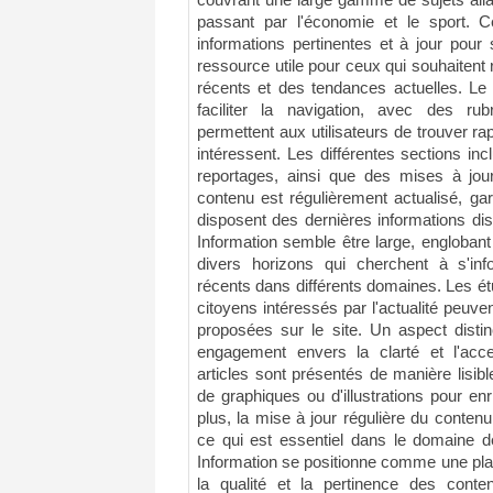
couvrant une large gamme de sujets allant
passant par l'économie et le sport. Ce
informations pertinentes et à jour pour 
ressource utile pour ceux qui souhaiten
récents et des tendances actuelles. Le 
faciliter la navigation, avec des rub
permettent aux utilisateurs de trouver ra
intéressent. Les différentes sections inc
reportages, ainsi que des mises à jour
contenu est régulièrement actualisé, gar
disposent des dernières informations dis
Information semble être large, englobant
divers horizons qui cherchent à s'in
récents dans différents domaines. Les étu
citoyens intéressés par l'actualité peuven
proposées sur le site. Un aspect distin
engagement envers la clarté et l'acces
articles sont présentés de manière lisi
de graphiques ou d'illustrations pour enr
plus, la mise à jour régulière du contenu
ce qui est essentiel dans le domaine d
Information se positionne comme une plate
la qualité et la pertinence des conte