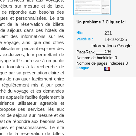
es services liés aux voyages,
 séjours sur mesure et de luxe.
est de répondre aux besoins des
ues et personnalisées. Le site
Un problème ? Cliquez ici
t de la réservation de billets
t de séjours dans des hôtels de
Hits
231
uent des informations sur les
Validé le :
14-10-2025
de voyage, ainsi que des offres
Informations Google
utilisateurs peuvent explorer des
PageRank
s exclusives, leur permettant de
Nombre de backlinks
0
 Voyage VIP s'adresse à un public
Nombre de pages indexées
0
aux touristes à la recherche de
Langue
gue par sa présentation claire et
eurs de naviguer facilement entre
st régulièrement mis à jour pour
rché du voyage et les demandes
ers appareils facilite également la
érience utilisateur agréable et
 propose des services liés aux
tion de séjours sur mesure et de
e est de répondre aux besoins des
ues et personnalisées. Le site
t de la réservation de billets