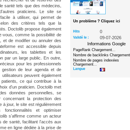
de rechercher et de réserver des
de santé tels que des médecins,
'autres praticiens. Le site se
 facile à utiliser, qui permet de
Un problème ? Cliquez ici
selon des critères tels que la
ilités. Doctolib propose également
Hits
0
ez-vous, comme la possibilité de
Validé le :
09-07-2026
 et de modifier ou annuler des
Informations Google
ateforme est accessible depuis
PageRank
Chargement...
dinateurs, les tablettes et les
Nombre de backlinks
Chargement.
on par un large public. En outre,
Nombre de pages indexées
récieux pour les professionnels
Chargement...
Langue
e gestion de leur agenda et de
 utilisateurs peuvent également
 patients, ce qui contribue à la
hoix d'un praticien. Doctolib met
é des données personnelles, se
r concernant la protection des
à jour, le site est régulièrement
 fonctionnalités et optimiser
tolib s'affirme comme un acteur
 de santé, facilitant l'accès aux
rme en ligne dédiée à la prise de