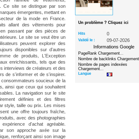
ction raffinée de vêtements,
n. Ce site se distingue par son
 marques émergentes, mettant en
u secteur de la mode en France.
Un problème ? Cliquez ici
uits allant des vêtements pour
en passant par des pièces de
Hits
0
térieure. Le site se veut être un
Validé le :
09-07-2026
ilisateurs peuvent explorer des
Informations Google
ujours disponibles sur d'autres
PageRank
Chargement...
mme de produits, L'Exception
Nombre de backlinks
Chargement.
aux enrichissants, tels que des
Nombre de pages indexées
es interviews de créateurs et des
Chargement...
Langue
s de s'informer et de s'inspirer.
des consommateurs soucieux de la
ts, ainsi que ceux qui souhaitent
ables. La navigation sur le site
irement définies et des filtres
 style, taille ou prix. Les mises
sent une offre toujours fraîche,
produits, avec des photographies
expérience d'achat agréable.
par son approche axée sur la
hique, renforçant ainsi son image